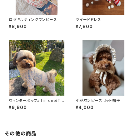
ロゼキルティングワンピース
ツイードドレス
¥8,900
¥7,800
ウィンターポップall in one/Tシ
小花ワンピースセット帽子
ャツ
¥6,800
¥4,000
その他の商品